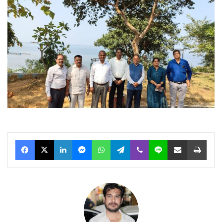
Facebook
X
LinkedIn
Messenger
WhatsApp
Telegram
Viber
Line
Share via Email
Print