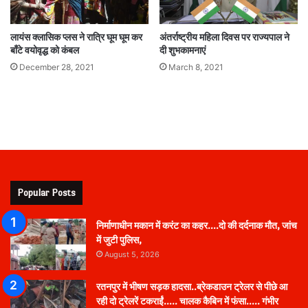
अंतर्राष्ट्रीय महिला दिवस पर राज्यपाल ने
लायंस क्लासिक प्लस ने रात्रि घूम घूम कर
दी शुभकामनाएं
बाँटे वयोवृद्ध को कंबल
March 8, 2021
December 28, 2021
Popular Posts
निर्माणाधीन मकान में करंट का कहर….दो की दर्दनाक मौत, जांच
में जुटी पुलिस,
August 5, 2026
रतनपुर में भीषण सड़क हादसा..ब्रेकडाउन ट्रेलर से पीछे आ
रही दो ट्रेलरें टकराईं….. चालक कैबिन में फंसा….. गंभीर