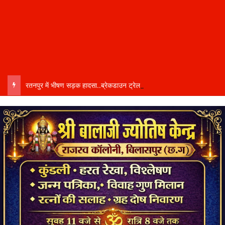
रतनपुर में भीषण सड़क हादसा..ब्रेकडाउन ट्रेलर से पीछे आ रही दो ट्रेलरें टकराईं….. चालक कैबिन में फंसा….. गंभीर हालत में अस्पताल रेफर…..