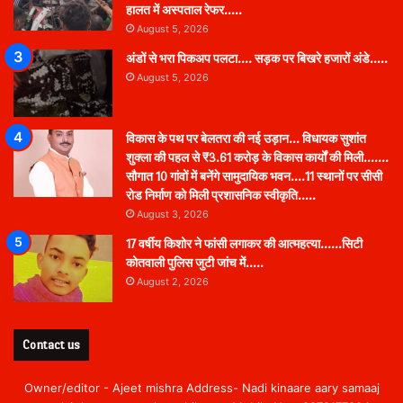
हालत में अस्पताल रेफर…..
August 5, 2026
अंडों से भरा पिकअप पलटा…. सड़क पर बिखरे हजारों अंडे…..
August 5, 2026
विकास के पथ पर बेलतरा की नई उड़ान… विधायक सुशांत
शुक्ला की पहल से ₹3.61 करोड़ के विकास कार्यों की मिली…….
सौगात 10 गांवों में बनेंगे सामुदायिक भवन….11 स्थानों पर सीसी
रोड निर्माण को मिली प्रशासनिक स्वीकृति…..
August 3, 2026
17 वर्षीय किशोर ने फांसी लगाकर की आत्महत्या……सिटी
कोतवाली पुलिस जुटी जांच में…..
August 2, 2026
Contact us
Owner/editor - Ajeet mishra Address- Nadi kinaare aary samaaj