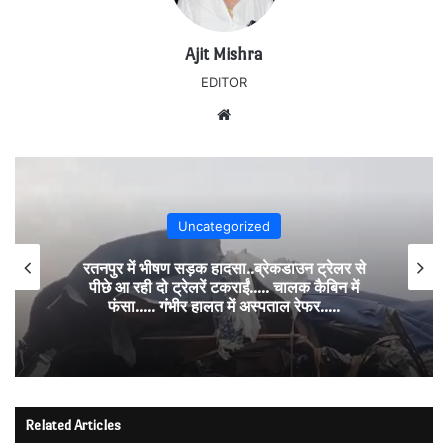
Ajit Mishra
EDITOR
Website
Uncategorized
रतनपुर में भीषण सड़क हादसा..ब्रेकडाउन ट्रेलर से
पीछे आ रही दो ट्रेलरें टकराईं….. चालक कैबिन में
फंसा….. गंभीर हालत में अस्पताल रेफर…..
Related Articles