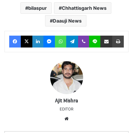
bilaspur
Chhattisgarh News
Daauji News
Facebook
X
LinkedIn
Messenger
WhatsApp
Telegram
Viber
Line
Share via Email
Print
Ajit Mishra
EDITOR
Website