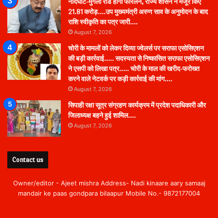
नांदघाट-मुंगेली रोड होगा फोरलेन, राज्य शासन ने मंजूर किए
21.81 करोड़….उप मुख्यमंत्री अरुण साव के अनुमोदन के बाद
राशि स्वीकृति का पत्र जारी….
August 7, 2026
चोरी के मामलों को लेकर दिव्या ज्वेलर्स पर सराफा एसोसिएशन
की बड़ी कार्रवाई….. सदस्यता से निष्कासित सराफा एसोसिएशन
ने एसपी को लिखा पत्र….. चोरी के माल की खरीद-फरोख्त
करने वाले नेटवर्क पर कड़ी कार्रवाई की मांग….
August 7, 2026
सिपाही रक्षा सूत्र संग्रहण कार्यक्रम में प्रदेश पदाधिकारी और
जिलाध्यक्ष बहने हुई शामिल….
August 7, 2026
Contact us
Owner/editor - Ajeet mishra Address- Nadi kinaare aary samaaj
mandair ke paas gondpara bilaapur Mobile No.- 9872177004