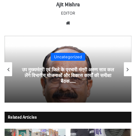
Ajit Mishra
EDITOR
Website
Uncategorized
नांदघाट-मुंगेली रोड होगा फोरलेन, राज्य शासन ने मंजूर
किए 21.81 करोड़….उप मुख्यमंत्री अरुण साव के
अनुमोदन के बाद राशि स्वीकृति का पत्र जारी….
Related Articles