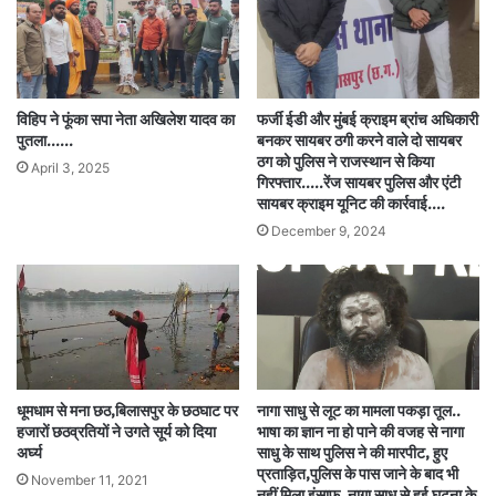
विहिप ने फूंका सपा नेता अखिलेश यादव का
फर्जी ईडी और मुंबई क्राइम ब्रांच अधिकारी
पुतला……
बनकर सायबर ठगी करने वाले दो सायबर
ठग को पुलिस ने राजस्थान से किया
April 3, 2025
गिरफ्तार…..रेंज सायबर पुलिस और एंटी
सायबर क्राइम यूनिट की कार्रवाई….
December 9, 2024
नागा साधु से लूट का मामला पकड़ा तूल..
धूमधाम से मना छठ,बिलासपुर के छठघाट पर
भाषा का ज्ञान ना हो पाने की वजह से नागा
हजारों छठव्रतियों ने उगते सूर्य को दिया
साधु के साथ पुलिस ने की मारपीट, हुए
अर्घ्य
प्रताड़ित,पुलिस के पास जाने के बाद भी
November 11, 2021
नहीं मिला इंसाफ, नागा साधु से हुई घटना के