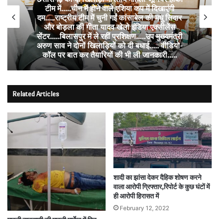
टीम में…..चीन में होने वाले एशिया कप में दिखाएंगी
दम…..राष्ट्रीय टीम में चुनी गईं कांसाबेल की मधु सिदार
और बोड़ला की गीता यादव खेलो इंडिया एक्सीलेंस
सेंटर…..बिलासपुर में ले रहीं प्रशिक्षण…..उप मुख्यमंत्री
अरुण साव ने दोनों खिलाड़ियों को दी बधाई….. वीडियो-
कॉल पर बात कर तैयारियों की भी ली जानकारी…..
Related Articles
शादी का झांसा देकर दैहिक शोषण करने
वाला आरोपी ग्रिफ्तार,रिपोर्ट के कुछ घंटों में
ही आरोपी हिरासत में
February 12, 2022