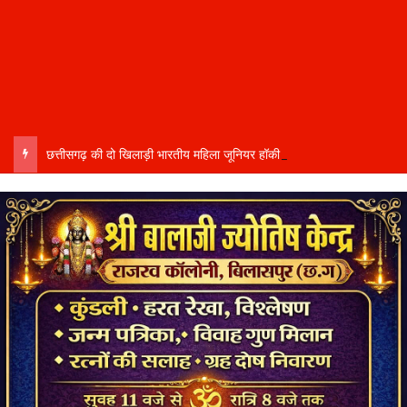
छत्तीसगढ़ की दो खिलाड़ी भारतीय महिला जूनियर हॉकी टीम में…..चीन में होने वाले एशिया कप में दिखाएंगी दम…..राष्ट्रीय टीम में चुनी गईं कांसाबेल की मधु सिदार और बोड़ला की गीता यादव खेलो इंडिया एक्सीलेंस सेंटर…..बिलासपुर में ले रहीं प्रशिक्षण…..उप मुख्यमंत्री अरुण साव ने दोनों खिलाड़ियों को दी बधाई….. वीडियो-कॉल पर बात कर तैयारियों की भी ली जानकारी…..