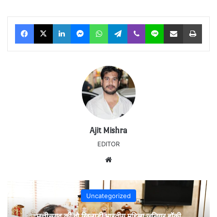
Facebook
X
LinkedIn
Messenger
WhatsApp
Telegram
Viber
Line
Share via Email
Print
Ajit Mishra
EDITOR
Website
Uncategorized
छत्तीसगढ़ की दो खिलाड़ी भारतीय महिला जूनियर हॉकी