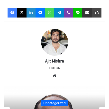
Facebook
X
LinkedIn
Messenger
WhatsApp
Telegram
Viber
Line
Share via Email
Print
Ajit Mishra
EDITOR
Website
Uncategorized