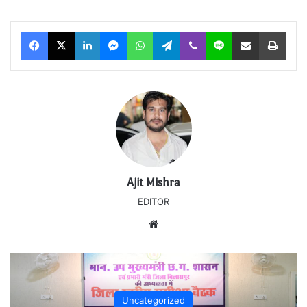
Facebook
X
LinkedIn
Messenger
WhatsApp
Telegram
Viber
Line
Share via Email
Print
Ajit Mishra
EDITOR
Website
Uncategorized