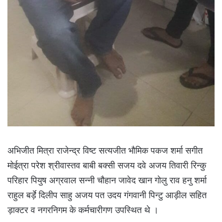
अभिजीत मित्रा राजेन्द्र विष्ट सत्यजीत भौमिक पकज शर्मा सगीत
मोईत्रा परेश श्रीवास्तव बाबी बक्सी सजय दवे अजय तिवारी रिन्कु
परिहार पियुष अग्रवाल सन्नी चौहान जावेद खान गोलु राव हनु शर्मा
राहुल बर्ड़े दिलीप साहु अजय पत उदय गंगवानी पिन्टु आड़ील सहित
ड़ाक्टर व नगरनिगम के कर्मचारीगण उपस्थित थे ।