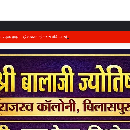
षण सड़क हादसा..ब्रेकडाउन ट्रेलर से पीछे आ रही दो ट्रेलरें टकराईं….. चालक कैबिन में फंस