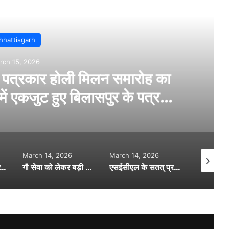
Read Next
Bilaspur
rch 14, 2026
…सिर मे वारकर युवक की हत्या….पुलिस
रही जांच…
March 14, 2026
March 15, 2026
March 15,
ुरुआत…. मुख्यमंत्री विष्णुदेव साय ने किया 19 गौधाम योजना का शुभारंभ…
एसईसीएल के सतत् प्रयास से विधवाओं और आश्रितों को राहत…846 विधवा-परिजनों को मिला हक़…
कोनी थाना क्षेत्र के ढाबे में नशेड़ी युवकों ने मचाया हंगामा… सोशल मीडिया में वीडियो हुआ वायरल…. पुलिस की नाइट गश्त पर उठे सवाल….