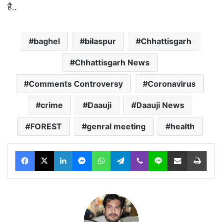
है..
baghel
bilaspur
Chhattisgarh
Chhattisgarh News
Comments Controversy
Coronavirus
crime
Daauji
Daauji News
FOREST
genral meeting
health
Facebook
X
LinkedIn
Messenger
WhatsApp
Telegram
Viber
Line
Share via Email
Print