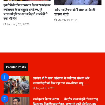
एनटीपीसी सीपत स्थापना दिवस समारोह का
हर्षोल्लास के साथ हुआ आयोजन,पूर्व
अवैध प्लाटिंग पर होगी सख्त कार्यवाही-
प्रधानमंत्री स्व अटल बिहारी वाजपेयी ने
राजस्व मंत्री
रखी थी नींव
March 19, 2021
January 28, 2022
Popular Posts
एक पेड़ माँ के नाम’ अभियान से पर्यावरण संरक्षण और
जनभागीदारी को मिल रहा नया बल–तोखन साहू……
August 9, 2026
स्वतंत्रता दिवस 2026….. केंद्रीय राज्य मंत्री तोखन साहू
बिलासपुर में करेंगे ध्वजारोहण, शासन ने जारी की जिला-वार