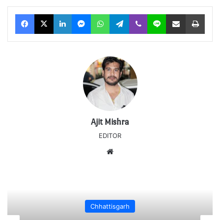
Facebook
X
LinkedIn
Messenger
WhatsApp
Telegram
Viber
Line
Share via Email
Print
Ajit Mishra
EDITOR
Website
Chhattisgarh