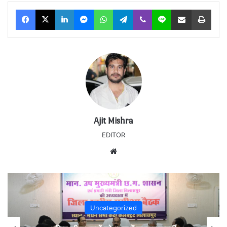
Facebook
X
LinkedIn
Messenger
WhatsApp
Telegram
Viber
Line
Share via Email
Print
Ajit Mishra
EDITOR
Website
Uncategorized