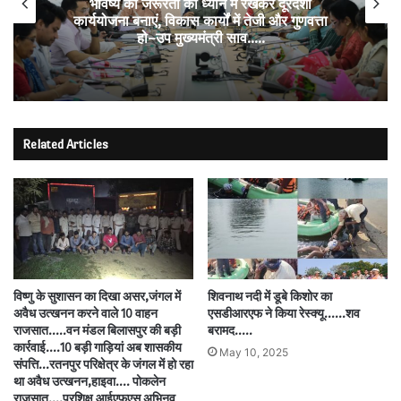
भविष्य की जरूरतों को ध्यान में रखकर दूरदर्शी
कार्ययोजना बनाएं, विकास कार्यों में तेजी और गुणवत्ता
हो–उप मुख्यमंत्री साव…..
Related Articles
विष्णु के सुशासन का दिखा असर,जंगल में
शिवनाथ नदी में डूबे किशोर का
अवैध उत्खनन करने वाले 10 वाहन
एसडीआरएफ ने किया रेस्क्यू……शव
राजसात…..वन मंडल बिलासपुर की बड़ी
बरामद…..
कार्रवाई….10 बड़ी गाड़ियां अब शासकीय
May 10, 2025
संपत्ति…रतनपुर परिक्षेत्र के जंगल में हो रहा
था अवैध उत्खनन,हाइवा…. पोकलेन
राजसात….प्रशिक्षु आईएफएस अभिनव