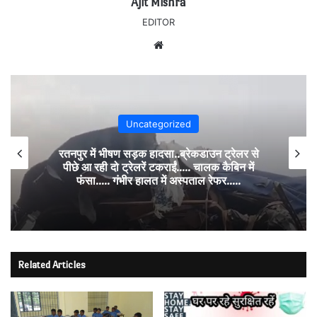
Ajit Mishra
EDITOR
Website
Uncategorized
रतनपुर में भीषण सड़क हादसा..ब्रेकडाउन ट्रेलर से
पीछे आ रही दो ट्रेलरें टकराईं….. चालक कैबिन में
फंसा….. गंभीर हालत में अस्पताल रेफर…..
Related Articles