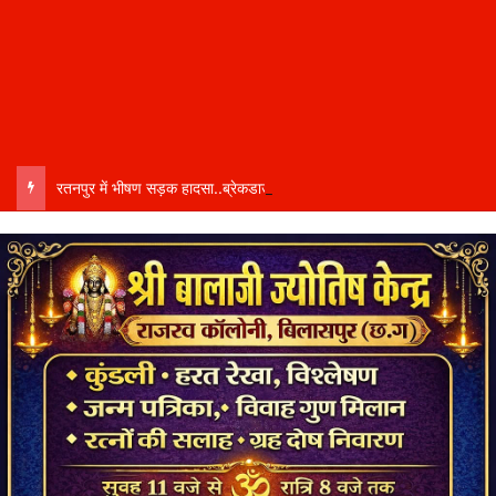
रतनपुर में भीषण सड़क हादसा..ब्रेकडाउन ट्रेलर से पीछे आ रही दो ट्रेलरें टकराईं….. चालक कैबिन में फंसा….. गंभीर हालत में अस्पताल रेफर…..