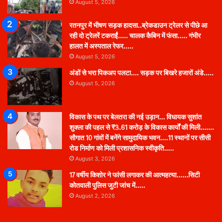
August 5, 2026
रतनपुर में भीषण सड़क हादसा..ब्रेकडाउन ट्रेलर से पीछे आ
रही दो ट्रेलरें टकराईं….. चालक कैबिन में फंसा….. गंभीर
हालत में अस्पताल रेफर…..
August 5, 2026
अंडों से भरा पिकअप पलटा…. सड़क पर बिखरे हजारों अंडे…..
August 5, 2026
विकास के पथ पर बेलतरा की नई उड़ान… विधायक सुशांत
शुक्ला की पहल से ₹3.61 करोड़ के विकास कार्यों की मिली…….
सौगात 10 गांवों में बनेंगे सामुदायिक भवन….11 स्थानों पर सीसी
रोड निर्माण को मिली प्रशासनिक स्वीकृति…..
August 3, 2026
17 वर्षीय किशोर ने फांसी लगाकर की आत्महत्या……सिटी
कोतवाली पुलिस जुटी जांच में…..
August 2, 2026