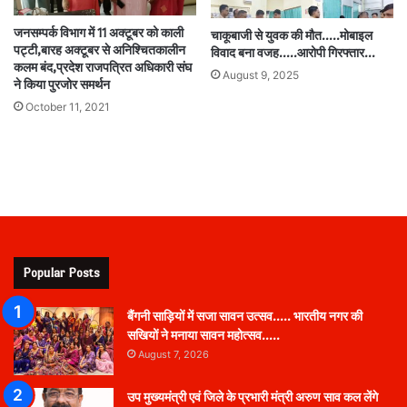
जनसम्पर्क विभाग में 11 अक्टूबर को काली
चाकूबाजी से युवक की मौत…..मोबाइल
पट्टी,बारह अक्टूबर से अनिश्चितकालीन
विवाद बना वजह…..आरोपी गिरफ्तार…
कलम बंद,प्रदेश राजपत्रित अधिकारी संघ
August 9, 2025
ने किया पुरजोर समर्थन
October 11, 2021
Popular Posts
बैंगनी साड़ियों में सजा सावन उत्सव….. भारतीय नगर की
सखियों ने मनाया सावन महोत्सव…..
August 7, 2026
उप मुख्यमंत्री एवं जिले के प्रभारी मंत्री अरुण साव कल लेंगे