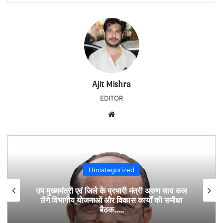
Ajit Mishra
EDITOR
Website
Uncategorized
नांदघाट-मुंगेली रोड होगा फोरलेन, राज्य शासन ने मंजूर
किए 21.81 करोड़….उप मुख्यमंत्री अरुण साव के
अनुमोदन के बाद राशि स्वीकृति का पत्र जारी….