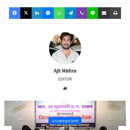
Facebook
X
LinkedIn
Messenger
WhatsApp
Telegram
Viber
Line
Share via Email
Print
Ajit Mishra
EDITOR
Website
Uncategorized