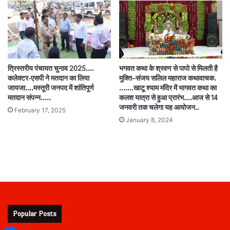
त्रिस्तरीय पंचायत चुनाव 2025….
भगवत कथा के श्रवण से पापो से मिलती है
कलेक्टर-एसपी ने मतदान का लिया
मुक्ति–संजय सलिल महाराज कथावाचक.
जायजा….मस्तूरी जनपद में शांतिपूर्ण
…….खाटू श्याम मंदिर में भागवत कथा का
मतदान संपन्न…..
कलश यात्रा से हुआ प्रारंभ….आज से 14
जनवरी तक चलेगा यह आयोजन..
February 17, 2025
January 8, 2024
Popular Posts