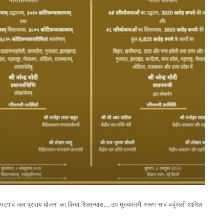
रिए भटगांव जल प्रदाय योजना का किया शिलान्यास….उप मुख्यमंत्री अरूण साव वर्चुअली शामिल