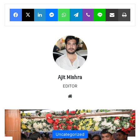
Facebook
X
LinkedIn
Messenger
WhatsApp
Telegram
Viber
Line
Share via Email
Print
Ajit Mishra
EDITOR
Website
Uncategorized