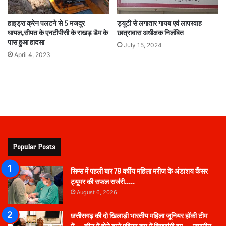
हाइड्रा क्रेन पलटने से 5 मजदूर
ड्यूटी से लगातार गायब एवं लापरवाह
घायल,सीपत के एनटीपीसी के राखड़ डैम के
छात्रावास अधीक्षक निलंबित
पास हुआ हादसा
July 15, 2024
April 4, 2023
Popular Posts
सिम्स में पहली बार 78 वर्षीय महिला मरीज के अंडाशय कैंसर
ट्यूमर की सफल सर्जरी…..
August 6, 2026
छत्तीसगढ़ की दो खिलाड़ी भारतीय महिला जूनियर हॉकी टीम