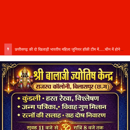
छत्तीसगढ़ की दो खिलाड़ी भारतीय महिला जूनियर हॉकी टीम में…..चीन में होने वाले एशिया कप में दिखाएंगी दम…..राष्ट्रीय टीम में चुनी गईं कांसाबेल की मधु सिदार और बोड़ला की गीता यादव खेलो इंडिया एक्सीलेंस सेंटर…..बिलासपुर में ले रहीं प्रशिक्षण…..उप मुख्यमंत्री अरुण साव ने दोनों खिलाड़ियों को दी बधाई….. वीडियो-कॉल पर बात कर तैयारियों की भी ली जानकारी…..