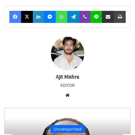
Facebook
X
LinkedIn
Messenger
WhatsApp
Telegram
Viber
Line
Share via Email
Print
Ajit Mishra
EDITOR
Website
Uncategorized